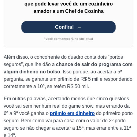
que pode levar você de um cozinheiro
amador a um Chef de Cozinha
Confira!
*Você permanecerá no site atual
Além disso, o concorrente do quadro conta dois “portos
seguros”, que lhe dão a
chance de sair do programa com
algum dinheiro no bolso.
Isso porque, ao acertar a 5ª
pergunta, se garante um prêmio de R$ 5 mil e respondendo
corretamente a 10ª, se retém R$ 50 mil.
Em outras palavras, acertando menos que cinco questões
você sai sem nenhum real do game show, mas errando da
6ª a 9ª você ganha o
prêmio em dinheiro
do primeiro porto
seguro. Bem como vai para casa com o valor do 2º porto
seguro se não chegar a acertar a 15ª, mas errar entre a 11ª
e 14ª.