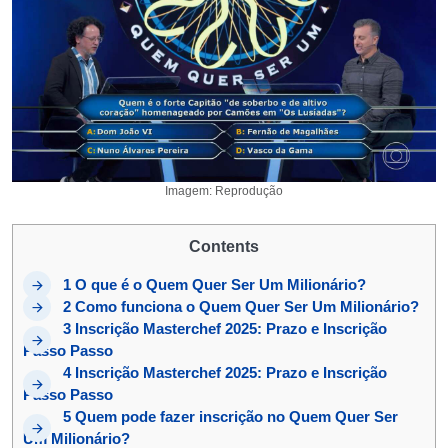
Imagem: Reprodução
Contents
1
O que é o Quem Quer Ser Um Milionário?
2
Como funciona o Quem Quer Ser Um Milionário?
3
Inscrição Masterchef 2025: Prazo e Inscrição
Passo Passo
4
Inscrição Masterchef 2025: Prazo e Inscrição
Passo Passo
5
Quem pode fazer inscrição no Quem Quer Ser
Um Milionário?