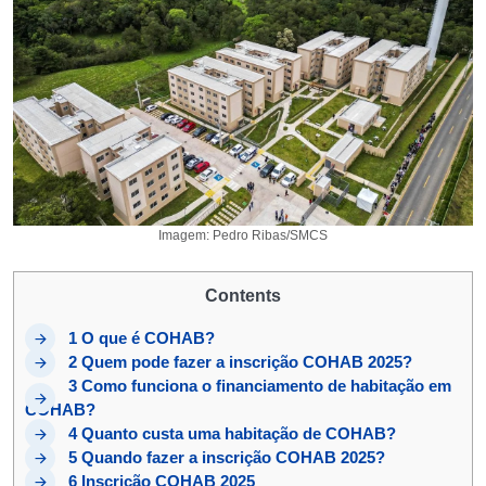
Imagem: Pedro Ribas/SMCS
Contents
1
O que é COHAB?
2
Quem pode fazer a inscrição COHAB 2025?
3
Como funciona o financiamento de habitação em
COHAB?
4
Quanto custa uma habitação de COHAB?
5
Quando fazer a inscrição COHAB 2025?
6
Inscrição COHAB 2025