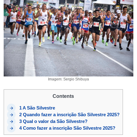
Imagem: Sergio Shibuya
Contents
1
A São Silvestre
2
Quando fazer a inscrição São Silvestre 2025?
3
Qual o valor da São Silvestre?
4
Como fazer a inscrição São Silvestre 2025?