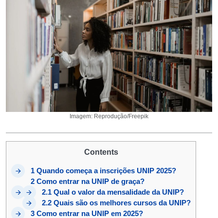
Imagem: Reprodução/Freepik
Contents
1
Quando começa a inscrições UNIP 2025?
2
Como entrar na UNIP de graça?
2.1
Qual o valor da mensalidade da UNIP?
2.2
Quais são os melhores cursos da UNIP?
3
Como entrar na UNIP em 2025?