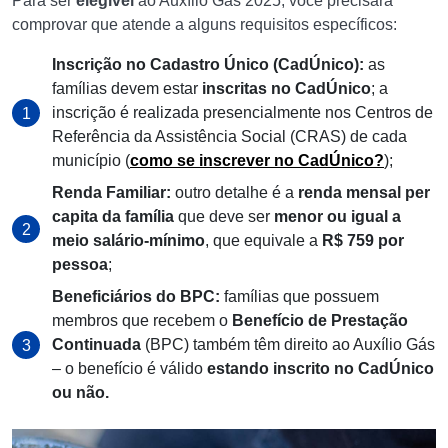
Para ser
elegível
ao Auxílio Gás 2025, você precisará
comprovar que atende a alguns requisitos específicos:
Inscrição no Cadastro Único (CadÚnico):
as
famílias devem estar
inscritas no CadÚnico
; a
inscrição é realizada presencialmente nos Centros de
Referência da Assistência Social (CRAS) de cada
município (
como se inscrever no CadÚnico?
);
Renda Familiar:
outro detalhe é a
renda mensal per
capita da família
que deve ser
menor ou igual a
meio salário-mínimo
, que equivale a
R$ 759 por
pessoa
;
Beneficiários do BPC:
famílias que possuem
membros que recebem o
Benefício de Prestação
Continuada
(BPC) também têm direito ao Auxílio Gás
– o benefício é válido
estando inscrito no CadÚnico
ou não.