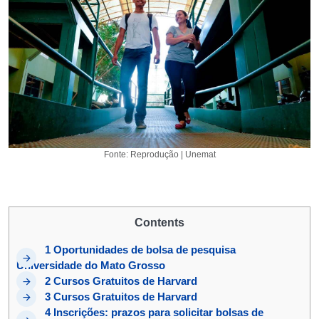
Fonte: Reprodução | Unemat
Contents
1
Oportunidades de bolsa de pesquisa
Universidade do Mato Grosso
2
Cursos Gratuitos de Harvard
3
Cursos Gratuitos de Harvard
4
Inscrições: prazos para solicitar bolsas de