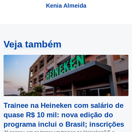
Kenia Almeida
Veja também
Trainee na Heineken com salário de
quase R$ 10 mil: nova edição do
programa inclui o Brasil; inscrições