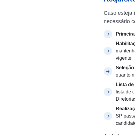
Caso esteja 
necessário 
Primeira
Habilita
mantenha
vigente;
Seleção
quanto n
Lista
de
lista de
Diretori
Realiza
SP passa
candidat