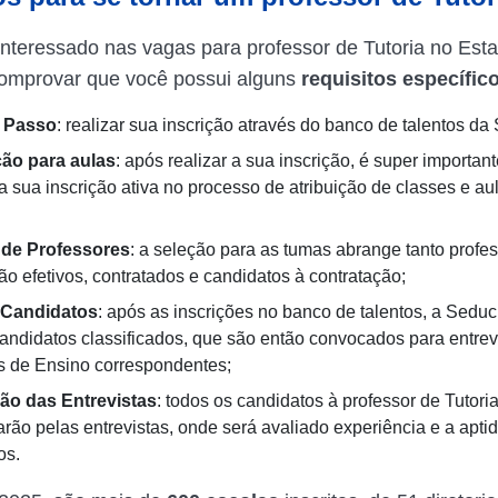
interessado nas vagas para professor de Tutoria no Est
comprovar que você possui alguns
requisitos
específic
Passo
: realizar sua inscrição através do banco de talentos d
ção
para
aulas
: após realizar a sua inscrição, é super importan
 sua inscrição ativa no processo de atribuição de classes e au
de
Professores
: a seleção para as tumas abrange tanto profes
ão efetivos, contratados e candidatos à contratação;
Candidatos
: após as inscrições no banco de talentos, a Sedu
 candidatos classificados, que são então convocados para entrev
as de Ensino correspondentes;
ção
das
Entrevistas
: todos os candidatos à professor de Tutori
rão pelas entrevistas, onde será avaliado experiência e a apti
os.