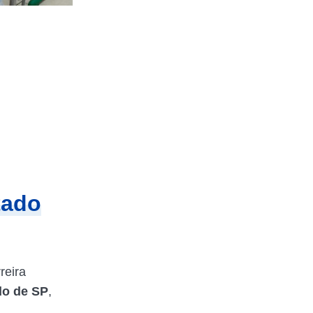
tado
reira
do
de
SP
,