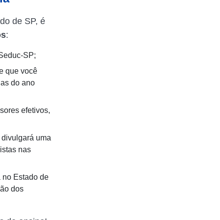
ado de SP, é
os
:
a Seduc-SP;
te que você
las do ano
sores efetivos,
c divulgará uma
istas nas
a no Estado de
dão dos