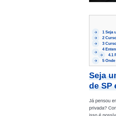
1
Seja u
2
Curso
3
Curso
4
Enten
4.1
R
5
Onde o
Seja u
de SP 
Já pensou em
privada? Co
isso é possív