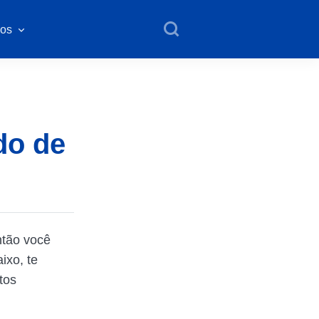
os
do de
ntão você
ixo, te
tos