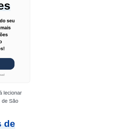
es
 do seu
 mais
ções
o
es!
tual
á lecionar
l de São
s de