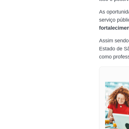
As oportunid
serviço púb
fortalecime
Assim sendo,
Estado de Sã
como profes