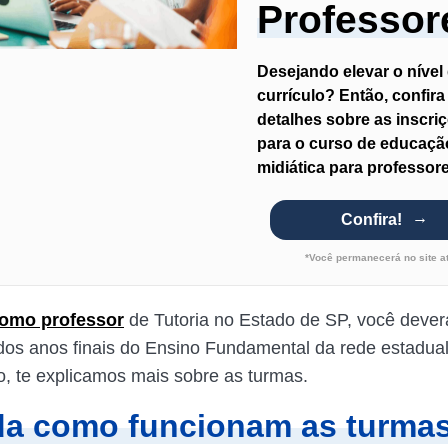
Professor
Desejando elevar o nível
currículo? Então, confira
detalhes sobre as inscri
para o curso de educaçã
midiática para professor
Confira!
*Você permanecerá no site a
como professor
de Tutoria no Estado de SP, você dever
dos anos finais do Ensino Fundamental da rede estadua
o, te explicamos mais sobre as turmas.
a como funcionam as turma