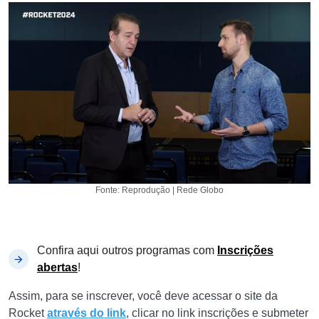
Fonte: Reprodução | Rede Globo
Confira aqui outros programas com
Inscrições
abertas
!
Assim, para se inscrever, você deve acessar o site da
Rocket
através do link
, clicar no link inscrições e submeter