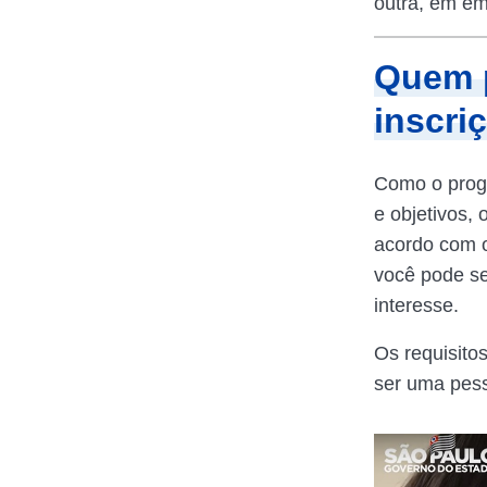
outra, em e
Quem p
inscri
Como o progr
e objetivos, 
acordo com o
você pode se 
interesse.
Os requisito
ser uma pess