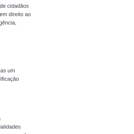
 de cidadãos
em direito ao
gência,
nas um
lificação
a
dalidades