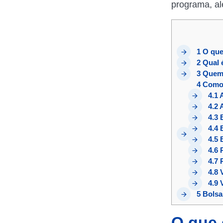
programa, al
1
O que
2
Qual é
3
Quem 
4
Como 
4.1
A
4.2
A
4.3
B
4.4
B
4.5
B
4.6
P
4.7
R
4.8
V
4.9
V
5
Bolsa
O que 