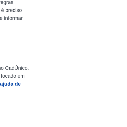
regras
 é preciso
e informar
 no CadÚnico,
é focado em
ajuda de