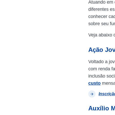
Atuando em d
diferentes e
conhecer cad
sobre seu fu
Veja abaixo 
Ação Jo
Voltado a jo
com renda fa
inclusão soci
custo
mensa
Inscriçã
Auxílio 