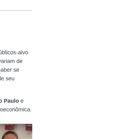
blicos-alvo
 variam de
saber se
 de seu
o Paulo
e
cioeconômica.