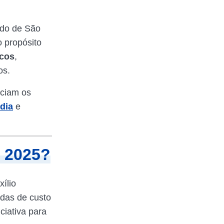
ado de São
o propósito
icos
,
os.
iciam os
dia
e
m 2025?
ílio
udas de custo
ciativa para