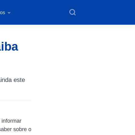
os
aiba
ainda este
 informar
saber sobre o