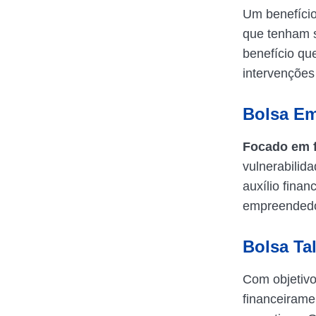
Um benefício
que tenham s
benefício qu
intervenções
Bolsa E
Focado em f
vulnerabilid
auxílio finan
empreendedor
Bolsa Ta
Com objetivo
financeirame