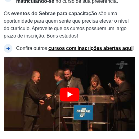
matriculando-se
no curso de sua preferência.
Os
eventos do Sebrae para capacitação
são uma
oportunidade para quem sente que precisa elevar o nível
do currículo. Aproveite que os cursos possuem um largo
prazo de inscrição. Bons estudos!
Confira outros
cursos com inscrições abertas aqui
!