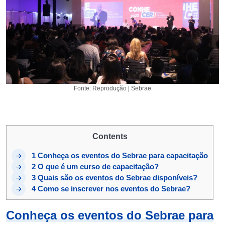
Fonte: Reprodução | Sebrae
Contents
1
Conheça os eventos do Sebrae para capacitação
2
O que é um curso de capacitação?
3
Quais são os eventos do Sebrae disponíveis?
4
Como se inscrever nos eventos do Sebrae?
Conheça os eventos do Sebrae para